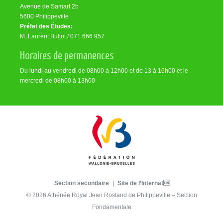
Avenue de Samart 2b
5600 Philippeville
Préfet des Études:
M. Laurent Bultot / 071 666 957
Horaires de permanences
Du lundi au vendredi de 08h00 à 12h00 et de 13 à 16h00 et le
mercredi de 08h00 à 13h00
Section secondaire
|
Site de l’Internat
© 2026 Athénée Royal Jean Rostand de Philippeville – Section
Fondamentale