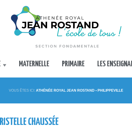
E
MATERNELLE
PRIMAIRE
LES ENSEIGN
VOUS ÊTES ICI:
ATHÉNÉE ROYAL JEAN ROSTAND • PHILIPPEVILLE
HRISTELLE CHAUSSÉE