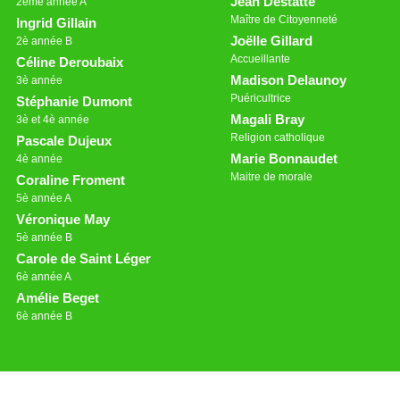
Jean Destatte
2ème année A
Maître de Citoyenneté
Ingrid Gillain
Joëlle Gillard
2è année B
Accueillante
Céline Deroubaix
Madison Delaunoy
3è année
Puéricultrice
Stéphanie Dumont
Magali Bray
3è et 4è année
Religion catholique
Pascale Dujeux
Marie Bonnaudet
4è année
Maitre de morale
Coraline Froment
5è année A
Véronique May
5è année B
Carole de Saint Léger
6è année A
Amélie Beget
6è année B