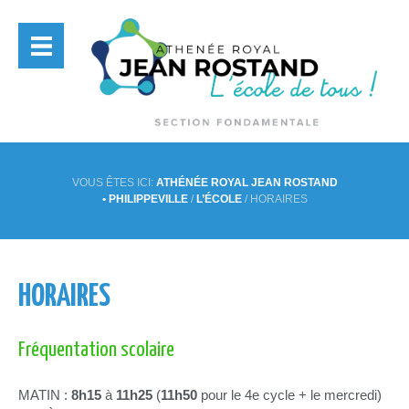
VOUS ÊTES ICI:
ATHÉNÉE ROYAL JEAN ROSTAND
• PHILIPPEVILLE
/
L’ÉCOLE
/
HORAIRES
HORAIRES
Fréquentation scolaire
MATIN :
8h15
à
11h25
(
11h50
pour le 4e cycle + le mercredi)