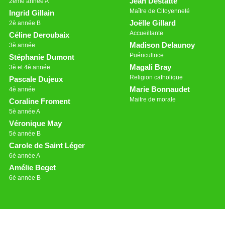
Jean Destatte
2ème année A
Maître de Citoyenneté
Ingrid Gillain
Joëlle Gillard
2è année B
Accueillante
Céline Deroubaix
Madison Delaunoy
3è année
Puéricultrice
Stéphanie Dumont
Magali Bray
3è et 4è année
Religion catholique
Pascale Dujeux
Marie Bonnaudet
4è année
Maitre de morale
Coraline Froment
5è année A
Véronique May
5è année B
Carole de Saint Léger
6è année A
Amélie Beget
6è année B