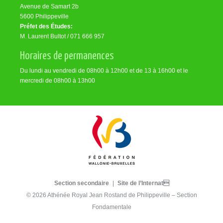
Avenue de Samart 2b
5600 Philippeville
Préfet des Études:
M. Laurent Bultot / 071 666 957
Horaires de permanences
Du lundi au vendredi de 08h00 à 12h00 et de 13 à 16h00 et le
mercredi de 08h00 à 13h00
Section secondaire
|
Site de l’Internat
© 2026 Athénée Royal Jean Rostand de Philippeville – Section
Fondamentale