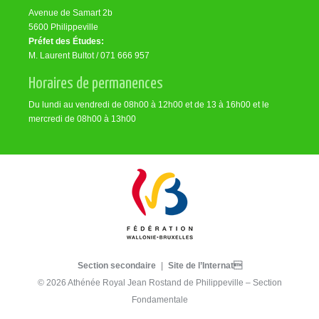
Avenue de Samart 2b
5600 Philippeville
Préfet des Études:
M. Laurent Bultot / 071 666 957
Horaires de permanences
Du lundi au vendredi de 08h00 à 12h00 et de 13 à 16h00 et le
mercredi de 08h00 à 13h00
Section secondaire
|
Site de l’Internat
© 2026 Athénée Royal Jean Rostand de Philippeville – Section
Fondamentale