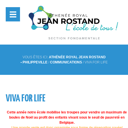
VOUS ÊTES ICI:
ATHÉNÉE ROYAL JEAN ROSTAND
• PHILIPPEVILLE
/
COMMUNICATIONS
/
VIVA FOR LIFE
VIVA FOR LIFE
Cette année notre école mobilise les troupes pour vendre un maximum de
boules de Noël au profit des enfants vivant sous le seuil de pauvreté en
Belgique.
Une grande vente est donc organisée sous forme de
réservation payée!