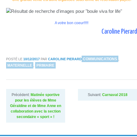
A votre bon coeur!!!!!
Caroline Pierard
DANS
COMMUNICATIONS
POSTÉ LE
10/12/2017
PAR
CAROLINE PIERARD
,
MATERNELLE
PRIMAIRE
,
Précédent:
Matinée sportive
Suivant:
Carnaval 2018
pour les élèves de Mme
Géraldine et de Mme Anne en
collaboration avec la section
secondaire « sport » !