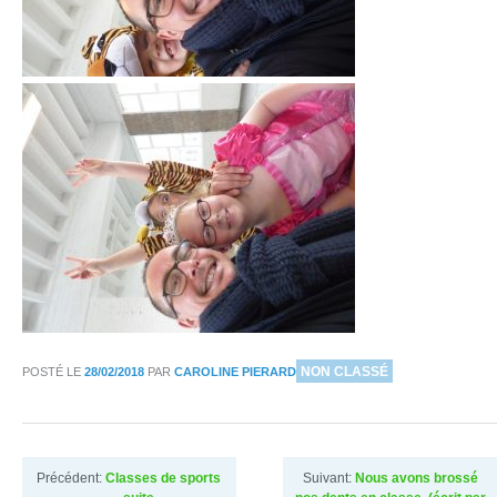
DANS
NON CLASSÉ
POSTÉ LE
28/02/2018
PAR
CAROLINE PIERARD
Précédent:
Classes de sports
Suivant:
Nous avons brossé