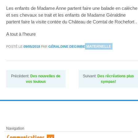
Les enfants de Madame Anne partent faire une balade en calèche
et ses chevaux se trait et les enfants de Madame Géraldine
partent faire la visite contée du Château de Comtal de Rochefort .
A tout à l’heure
DANS
MATERNELLE
POSTÉ LE
09/05/2018
PAR
GÉRALDINE DEGIMBE
Précédent:
Des nouvelles de
Suivant:
Des récréations plus
vos loulous
sympas!
Navigation