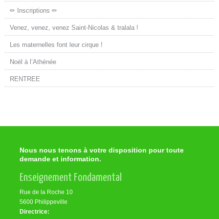
✏ Inscriptions ✏
Venez, venez, venez Saint-Nicolas & tralala !
Les maternelles font leur cirque !
Noël à l’Athénée
RENTREE
Nous nous tenons à votre disposition pour toute
demande et information.
Enseignement Fondamental
Rue de la Roche 10
5600 Philippeville
Directrice: