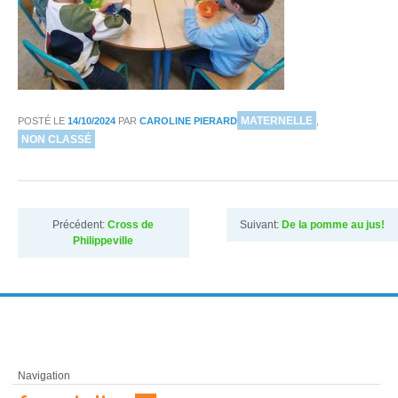
DANS
MATERNELLE
POSTÉ LE
14/10/2024
PAR
CAROLINE PIERARD
,
NON CLASSÉ
Précédent:
Cross de
Suivant:
De la pomme au jus!
Philippeville
Navigation