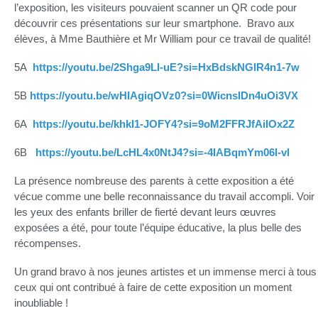
l’exposition, les visiteurs pouvaient scanner un QR code pour
découvrir ces présentations sur leur smartphone. Bravo aux
élèves, à Mme Bauthière et Mr William pour ce travail de qualité!
5A
https://youtu.be/2Shga9LI-uE?si=HxBdskNGlR4n1-7w
5B
https://youtu.be/wHIAgiqOVz0?si=0WicnslDn4uOi3VX
6A
https://youtu.be/khkI1-JOFY4?si=9oM2FFRJfAiIOx2Z
6B
https://youtu.be/LcHL4x0NtJ4?si=-4IABqmYm06l-vl
La présence nombreuse des parents à cette exposition a été
vécue comme une belle reconnaissance du travail accompli. Voir
les yeux des enfants briller de fierté devant leurs œuvres
exposées a été, pour toute l’équipe éducative, la plus belle des
récompenses.
Un grand bravo à nos jeunes artistes et un immense merci à tous
ceux qui ont contribué à faire de cette exposition un moment
inoubliable !