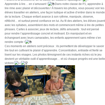
Apprendre à lire… en s’amusant !
Dans notre classe de P1, apprendre à
lire rime avec plaisir et découvertes ! À travers les photos, vous pouvez voir les
élèves travailler en ateliers, une façon ludique et active d’entrer dans le monde
de la lecture. Chaque enfant avance à son rythme, manipule, observe,
réfléchit… et surtout prend confiance en lui. Au fil des ateliers, les élèves jouent
avec les syllabes, assemblent des mots et commencent même à lire de petites
phrases. Cartes à associer, jeux de lecture, défis amusants : tout est pensé
pour rendre l’apprentissage concret et motivant. En manipulant et en
échangeant avec leurs camarades, les enfants apprennent sans même s’en
rendre compte !
Ces moments en ateliers sont précieux : ils permettent de développer le savoir
lire tout en cultivant le plaisir d’apprendre. Concentration, entraide et fierté se
lisent sur les visages. Les photos témoignent de ces instants riches où le jeu
devient un véritable outil d’apprentissage… et où chaque progrès est une belle
victoire