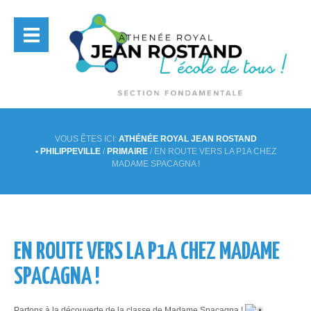
VOUS ÊTES ICI:
ATHÉNÉE ROYAL JEAN ROSTAND
• PHILIPPEVILLE
/
PRIMAIRE
/
EN ROUTE VERS LA P1A CHEZ
MADAME SPACAGNA !
EN ROUTE VERS LA P1A CHEZ MADAME
SPACAGNA !
Partons à la découverte de la classe de Madame Spacagna !