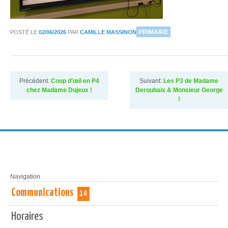
DANS
PRIMAIRE
POSTÉ LE
02/06/2026
PAR
CAMILLE MASSINON
Précédent:
Coup d’œil en P4
Suivant:
Les P3 de Madame
chez Madame Dujeux !
Deroubaix & Monsieur George
!
Navigation
Communications
14
Horaires