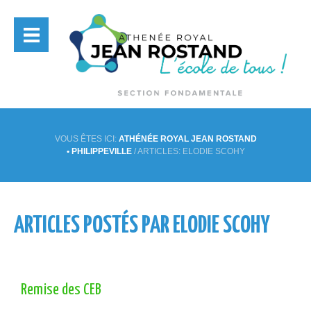
VOUS ÊTES ICI:
ATHÉNÉE ROYAL JEAN ROSTAND
• PHILIPPEVILLE
/
ARTICLES: ELODIE SCOHY
ARTICLES POSTÉS PAR ELODIE SCOHY
Remise des CEB