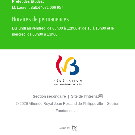
Préfet des Études:
M. Laurent Bultot / 071 666 957
Horaires de permanences
Du lundi au vendredi de 08h00 à 12h00 et de 13 à 16h00 et le
mercredi de 08h00 à 13h00
Section secondaire
|
Site de l’Internat
© 2026 Athénée Royal Jean Rostand de Philippeville – Section
Fondamentale