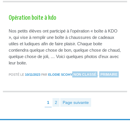
Opération boite à kdo
Nos petits élèves ont participé à l’opération « boîte à KDO
», qui vise à remplir une boîte à chaussures de cadeaux
utiles et ludiques afin de faire plaisir. Chaque boite
contiendra quelque chose de bon, quelque chose de chaud,
quelque chose de joli, … Voici quelques photos d’eux avec
leur boite.
DANS
NON CLASSÉ
PRIMAIRE
POSTÉ LE
10/11/2023
PAR
ELODIE SCOHY
,
1
2
Page suivante