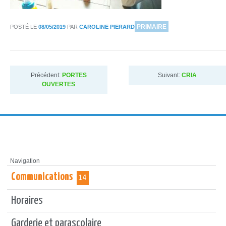
DANS
PRIMAIRE
POSTÉ LE
08/05/2019
PAR
CAROLINE PIERARD
Précédent:
PORTES
Suivant:
CRIA
OUVERTES
Navigation
Communications
14
Horaires
Garderie et parascolaire