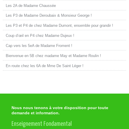
Les 2A de Madame Chaussée
Les P3 de Madame Deroubaix & Monsieur George !
Les P3 et P4 de chez Madame Dumont, ensemble pour grandir !
Coup d’œil en P4 chez Madame Dujeux !
Cap vers les 5eA de Madame Froment !
Bienvenue en 5B chez madame May et Madame Roulin !
En route chez les 6A de Mme De Saint Léger !
Nous nous tenons à votre disposition pour toute
demande et information.
Enseignement Fondamental