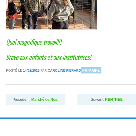
Quel magnifique travail!!!
Bravo aux enfants et aux institutrices!
DANS
PRIMAIRE
POSTÉ LE
14/02/2025
PAR
CAROLINE PIERARD
Précédent:
Marché de Noël
Suivant:
RENTREE