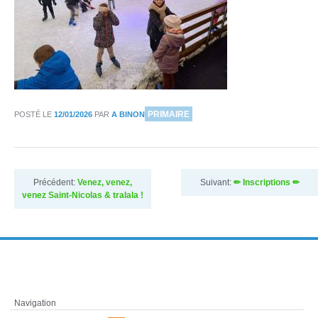
DANS
PRIMAIRE
POSTÉ LE
12/01/2026
PAR
A BINON
Précédent:
Venez, venez,
Suivant:
✏ Inscriptions ✏
venez Saint-Nicolas & tralala !
Navigation