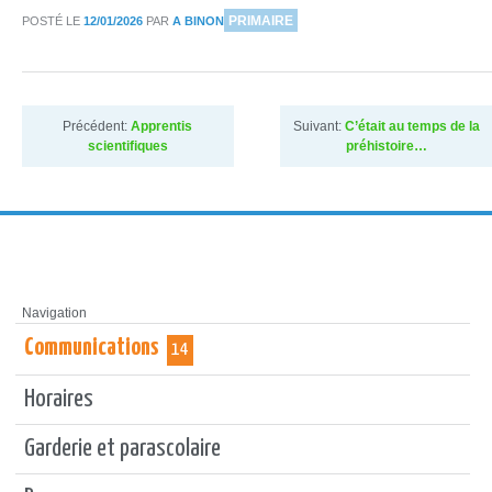
DANS
PRIMAIRE
POSTÉ LE
12/01/2026
PAR
A BINON
Précédent:
Apprentis
Suivant:
C’était au temps de la
scientifiques
préhistoire…
Navigation
Communications
14
Horaires
Garderie et parascolaire