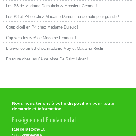
Les P3 de Madame Deroubaix & Monsieur George !
Les P3 et P4 de chez Madame Dumont, ensemble pour grandir !
Coup d’œil en P4 chez Madame Dujeux !
Cap vers les 5eA de Madame Froment !
Bienvenue en 5B chez madame May et Madame Roulin !
En route chez les 6A de Mme De Saint Léger !
Nous nous tenons à votre disposition pour toute
demande et information.
Enseignement Fondamental
Rue de la Roche 10
5600 Philippeville